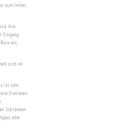
en zum Innen,
und Ihre
er Eingang
 Büro etc.
elt sich im
s ist sehr
beim Eintreten
h
nen Schränken
ltglas oder