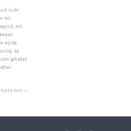
sich nicht
an mit
eppich, mit
 keinen
en würde.
ünstig, da
nicht gehalten
elfen.
FRAGEN DAZU >>