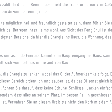
k zählt. In diesem Bereich geschieht die Transformation vom Auß
er ein Ankommen ermöglichen.
lte möglichst hell und freundlich gestaltet sein, dann fühlen Sie 
eich bei Betreten Ihres Heims wohl. Aus Sicht des Feng Shui ist d
htigsten Bereiche, da hier die Energie ins Haus, die Wohnung, das
lles umfassende Energie, kommt zum Haupteingang ins Haus, samm
eilt sich von dort aus in die anderen Räume.
, die Energie zu lenken, wobei das Qi der Aufmerksamkeit folgt. E
 dieser Bereich ordentlich und sauber ist, da das Qi sonst gleich 
. Achten Sie darauf, dass keine Schuhe, Schlüssel, Jacken einfac
sondern dass alles an seinem Platz, im besten Fall in geschlosse
 ist. Verwahren Sie an diesem Ort bitte nicht den Korb mit dem A