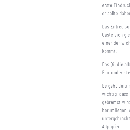
erste Eindruc
er sollte dah
Das Entree sol
Gäste sich gl
einer der wic
kommt.
Das Qi, die a
Flur und vert
Es geht darum
wichtig, dass
gebremst wird
herumliegen, 
untergebracht
Altpapier.