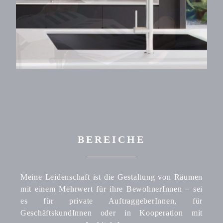
BEREICHE
Meine Leidenschaft ist die Gestaltung von Räumen
mit einem Mehrwert für ihre BewohnerInnen – sei
es für private AuftraggeberInnen, für
GeschäftskundInnen oder in Kooperation mit