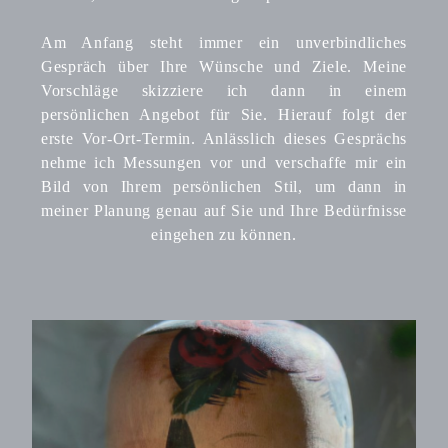
Am Anfang steht immer ein unverbindliches
Gespräch über Ihre Wünsche und Ziele. Meine
Vorschläge skizziere ich dann in einem
persönlichen Angebot für Sie. Hierauf folgt der
erste Vor-Ort-Termin. Anlässlich dieses Gesprächs
nehme ich Messungen vor und verschaffe mir ein
Bild von Ihrem persönlichen Stil, um dann in
meiner Planung genau auf Sie und Ihre Bedürfnisse
eingehen zu können.