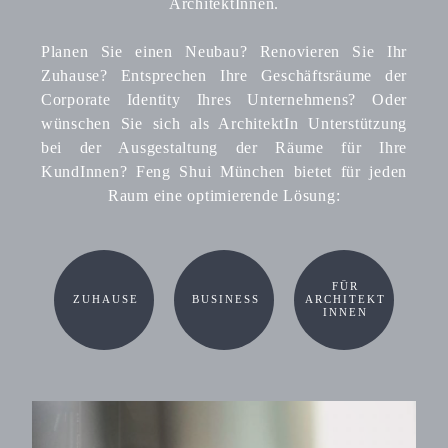
ArchitektInnen.
Planen Sie einen Neubau? Renovieren Sie Ihr
Zuhause? Entsprechen Ihre Geschäftsräume der
Corporate Identity Ihres Unternehmens? Oder
wünschen Sie sich als ArchitektIn Unterstützung
bei der Ausgestaltung der Räume für Ihre
KundInnen? Feng Shui München bietet für jeden
Raum eine optimierende Lösung:
FÜR
ZUHAUSE
BUSINESS
ARCHITEKT
INNEN